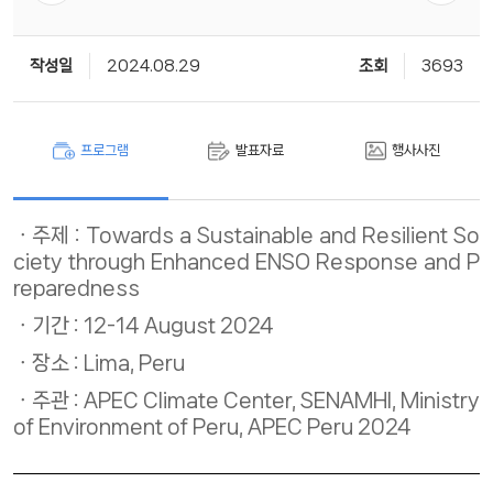
작성일
2024.08.29
조회
3693
프로그램
발표자료
행사사진
주제 : Towards a Sustainable and Resilient So
ciety through Enhanced ENSO Response and P
reparedness
기간 : 12-14 August 2024
장소 : Lima, Peru
주관 : APEC Climate Center, SENAMHI, Ministry
of Environment of Peru, APEC Peru 2024