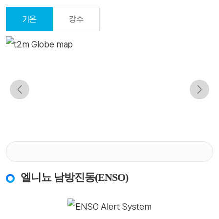
정
보
기온
강수
엘니뇨 남방진동(ENSO)