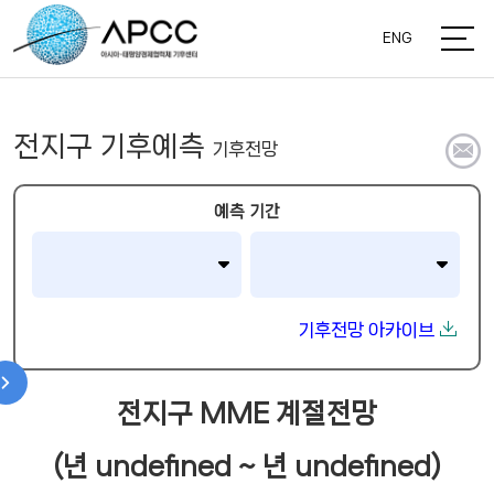
ENG
전지구 기후예측
기후전망
기
해
후
예측 기간
수
전
면
망
온
예
도
측
정
기후전망 아카이브
정
검
보
보
증
정
전지구 MME 계절전망
방
보
법
모
(
년 undefined ~ 년 undefined
)
론
델