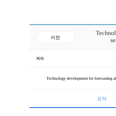
연구성과
Technol
이전
se
저자
Technology development for forecasting abn
요약