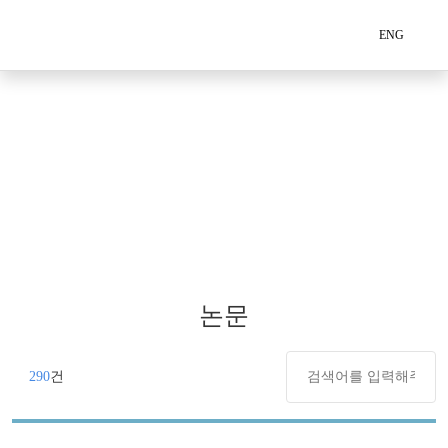
ENG
논문
290
건