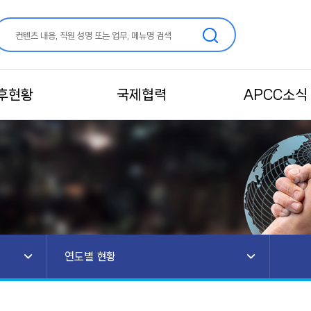
후현황
국제협력
APCC소식
연도별 현황
소개