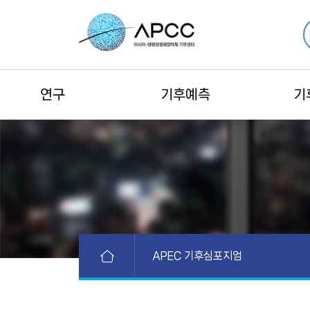
연구
기후예측
기
APEC 기후심포지엄
APEC 활동