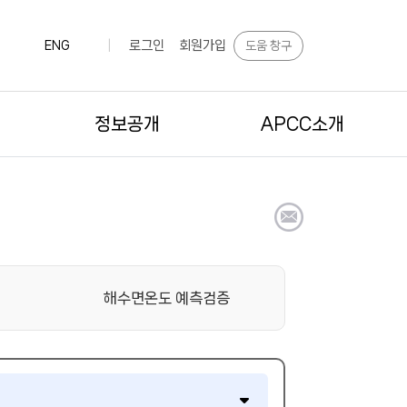
로그인
회원가입
도움 창구
ENG
|
정보공개
APCC소개
해수면온도 예측검증