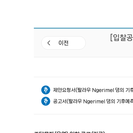
포토뉴스
보도자료
[입찰공
언론기고‧보도
이전
글로벌 기후소식
연차보고서
뉴스레터
제안요청서(팔라우 Ngerimel 댐의 
공고서(팔라우 Ngerimel 댐의 기후예