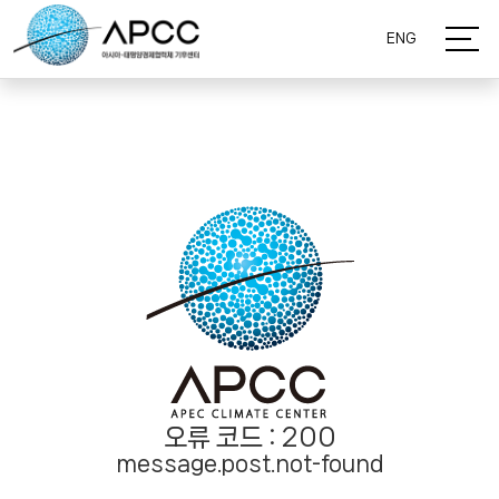
ENG
오류 코드 :
200
message.post.not-found